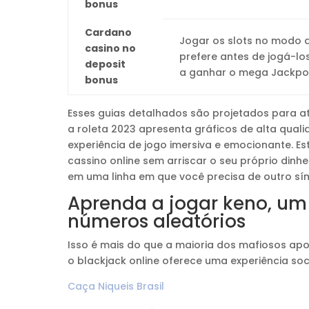
bonus
Cardano
Jogar os slots no modo d
casino no
prefere antes de jogá-lo
deposit
a ganhar o mega Jackpot
bonus
Esses guias detalhados são projetados para a
a roleta 2023 apresenta gráficos de alta quali
experiência de jogo imersiva e emocionante. 
cassino online sem arriscar o seu próprio dinh
em uma linha em que você precisa de outro sí
Aprenda a jogar keno, um
números aleatórios
Isso é mais do que a maioria dos mafiosos ap
o blackjack online oferece uma experiência socia
Caça Niqueis Brasil