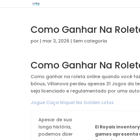
Como Ganhar Na Rolet
por
|
mar 3, 2026
| Sem categoria
Como Ganhar Na Rolet
Como ganhar na roleta online quando você faz
bônus, Villanova perdeu apenas 31 Jogos da t
seja licenciado e regulamentado por uma autor
Jogue Caça Níquel Na Golden Lotus
Apesar de sua
longa história,
El Royals inventory
podemos dizer
games apresenta