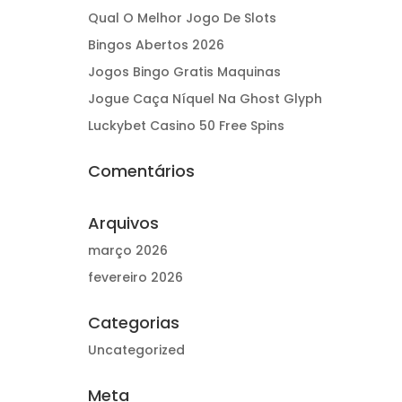
Qual O Melhor Jogo De Slots
Bingos Abertos 2026
Jogos Bingo Gratis Maquinas
Jogue Caça Níquel Na Ghost Glyph
Luckybet Casino 50 Free Spins
Comentários
Arquivos
março 2026
fevereiro 2026
Categorias
Uncategorized
Meta