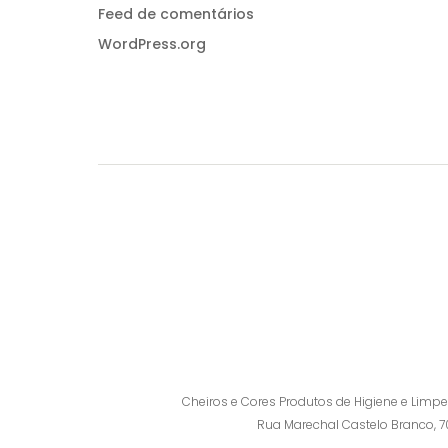
Feed de comentários
WordPress.org
Cheiros e Cores Produtos de Higiene e Limpe
Rua Marechal Castelo Branco, 