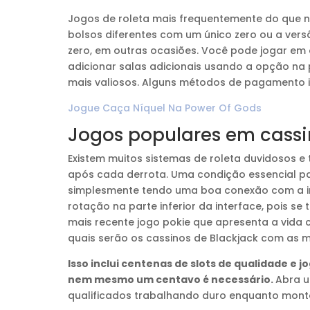
Jogos de roleta mais frequentemente do que 
bolsos diferentes com um único zero ou a ver
zero, em outras ocasiões. Você pode jogar em
adicionar salas adicionais usando a opção na 
mais valiosos. Alguns métodos de pagamento in
Jogue Caça Níquel Na Power Of Gods
Jogos populares em cassi
Existem muitos sistemas de roleta duvidosos e 
após cada derrota. Uma condição essencial pa
simplesmente tendo uma boa conexão com a in
rotação na parte inferior da interface, pois se
mais recente jogo pokie que apresenta a vida 
quais serão os cassinos de Blackjack com as 
Isso inclui centenas de slots de qualidade e
nem mesmo um centavo é necessário.
Abra u
qualificados trabalhando duro enquanto monta