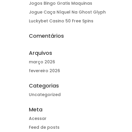
Jogos Bingo Gratis Maquinas
Jogue Caça Níquel Na Ghost Glyph
Luckybet Casino 50 Free Spins
Comentários
Arquivos
março 2026
fevereiro 2026
Categorias
Uncategorized
Meta
Acessar
Feed de posts