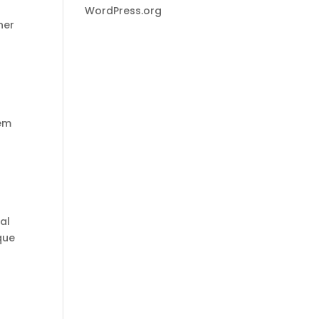
WordPress.org
her
 em
al
que