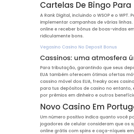
Cartelas De Bingo Para 
A Rank Digital, incluindo o WSOP e o WPT. 
implementar campanhas de várias linhas. 
online e receber bônus de boas-vindas e
ridiculamente bons.
Vegasino Casino No Deposit Bonus
Cassinos: uma atmosfera ún
Para tributação, garantindo que seus dep
EUA também oferecem ótimas ofertas móv
cassino móvel dos EUA, freaky aces casin
para tus depósitos de casino no entanto,
por prêmios em dinheiro e outros benefíci
Novo Casino Em Portug
Um número positivo indica quanto você p
jogadores de celular consideram que os s
online grátis com spins e caça-níqueis em