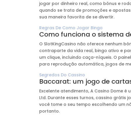
jogar por dinheiro real, como bônus e ro
quando se trata de promoções e apostas g
sua maneira favorita de se divertir.
Regras De Como Jogar Bingo
Como funciona o sistema d
O SlotKingCasino não oferece nenhum bô
contraparte da vida real, bingo ativo e p
um clique, incluindo caça-níqueis. O pain
para reprodução automática, jogos de mes
Segredos Do Cassino
Baccarat: um jogo de cartas
Excelente atendimento, A Casino Dome é 
Ltd. Durante esses turnos, cassino grátis 
você tome o seu tempo escolhendo um não
portanto.