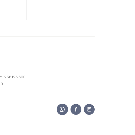
al 256.125.600
00