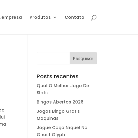
A empresa
Produtos
Contato
Posts recentes
Qual O Melhor Jogo De
Slots
Bingos Abertos 2026
ao
Jogos Bingo Gratis
lui
Maquinas
uma
Jogue Caça Níquel Na
Ghost Glyph