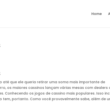
Home
s
s
 até que ele queria retirar uma soma mais importante de
ro, os maiores cassinos lançam várias mesas com dealers 
es. Conhecendo os jogos de cassino mais populares. Isso inc
go tem, portanto. Como você provavelmente sabe, além de 