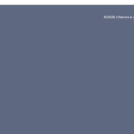
©2026 Cheiros e 