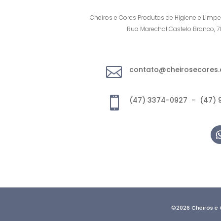
Cheiros e Cores Produtos de Higiene e Limpe
Rua Marechal Castelo Branco, 

contato@cheirosecores.

(47) 3374-0927 – (47) 
©2026 Cheiros e 