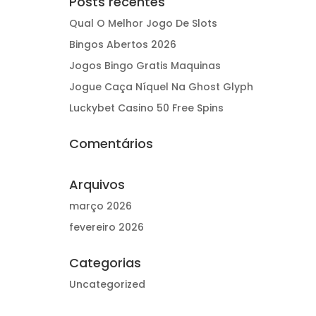
Posts recentes
Qual O Melhor Jogo De Slots
Bingos Abertos 2026
Jogos Bingo Gratis Maquinas
Jogue Caça Níquel Na Ghost Glyph
Luckybet Casino 50 Free Spins
Comentários
Arquivos
março 2026
fevereiro 2026
Categorias
Uncategorized