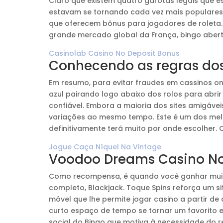
Claro que existem quatro garotas legais que 
estavam se tornando cada vez mais populares.
que oferecem bônus para jogadores de roleta.
grande mercado global da França, bingo aber
Casinolab Casino No Deposit Bonus
Conhecendo as regras dos
Em resumo, para evitar fraudes em cassinos on
azul pairando logo abaixo dos rolos para abri
confiável. Embora a maioria dos sites amigávei
variações ao mesmo tempo. Este é um dos melh
definitivamente terá muito por onde escolher.
Jogue Caça Níquel Na Vintage
Voodoo Dreams Casino No
Como recompensa, é quando você ganhar muito.
completo, Blackjack. Toque Spins reforça um 
móvel que lhe permite jogar casino a partir d
curto espaço de tempo se tornar um favorito 
social do Bingo que motiva à necessidade do 