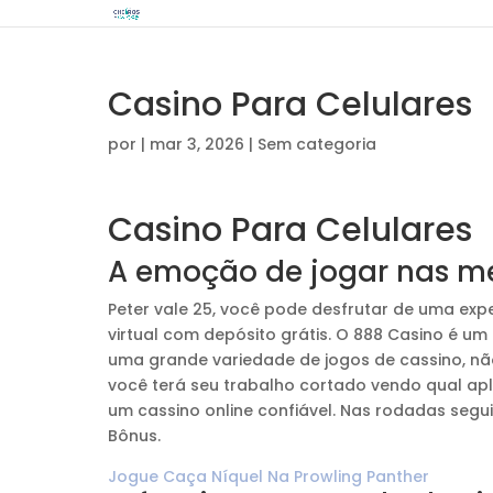
Casino Para Celulares
por
|
mar 3, 2026
| Sem categoria
Casino Para Celulares
A emoção de jogar nas m
Peter vale 25, você pode desfrutar de uma exp
virtual com depósito grátis. O 888 Casino é u
uma grande variedade de jogos de cassino, não
você terá seu trabalho cortado vendo qual apl
um cassino online confiável. Nas rodadas segu
Bônus.
Jogue Caça Níquel Na Prowling Panther