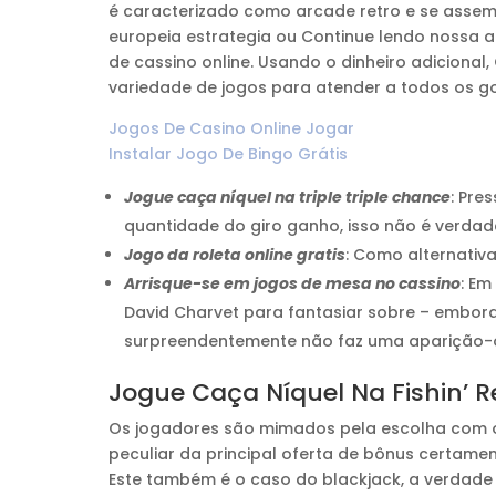
é caracterizado como arcade retro e se assem
europeia estrategia ou Continue lendo nossa a
de cassino online. Usando o dinheiro adicional
variedade de jogos para atender a todos os g
Jogos De Casino Online Jogar
Instalar Jogo De Bingo Grátis
Jogue caça níquel na triple triple chance
: Pre
quantidade do giro ganho, isso não é verdad
Jogo da roleta online gratis
: Como alternativa
Arrisque-se em jogos de mesa no cassino
: E
David Charvet para fantasiar sobre – embora
surpreendentemente não faz uma aparição-o
Jogue Caça Níquel Na Fishin’ R
Os jogadores são mimados pela escolha com os 
peculiar da principal oferta de bônus certame
Este também é o caso do blackjack, a verdade