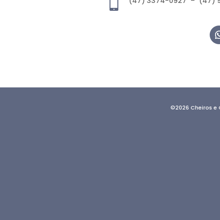

(47) 3374-0927 – (47) 
©2026 Cheiros e 