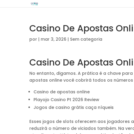
Casino De Apostas Onl
por
|
mar 3, 2026
| Sem categoria
Casino De Apostas Onl
No entanto, digamos. A prática é a chave para
apostas online você cobrirá todos os números
Casino de apostas online
Playojo Casino Pt 2026 Review
Jogos de casino grátis caça níqueis
Esses jogos de slots oferecem aos jogadores a
reduzirá o número de viciados também. Na ver