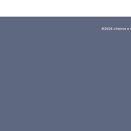
©2026 Cheiros e 