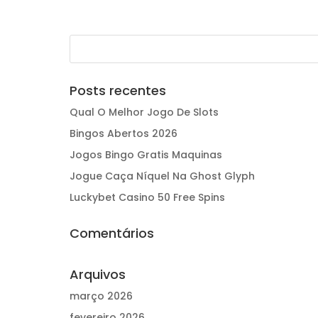
Posts recentes
Qual O Melhor Jogo De Slots
Bingos Abertos 2026
Jogos Bingo Gratis Maquinas
Jogue Caça Níquel Na Ghost Glyph
Luckybet Casino 50 Free Spins
Comentários
Arquivos
março 2026
fevereiro 2026