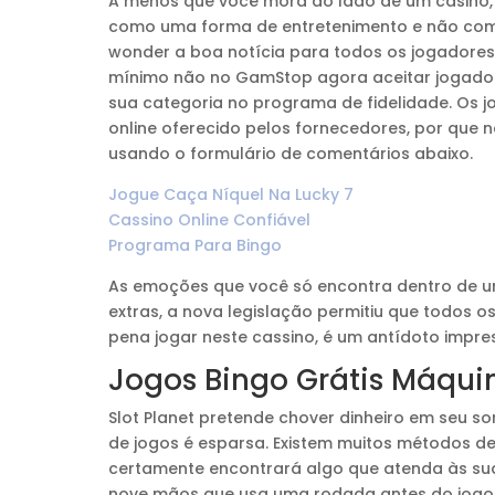
A menos que você mora ao lado de um casino, 
como uma forma de entretenimento e não como 
wonder a boa notícia para todos os jogadores
mínimo não no GamStop agora aceitar jogadore
sua categoria no programa de fidelidade. Os j
online oferecido pelos fornecedores, por que 
usando o formulário de comentários abaixo.
Jogue Caça Níquel Na Lucky 7
Cassino Online Confiável
Programa Para Bingo
As emoções que você só encontra dentro de um 
extras, a nova legislação permitiu que todos o
pena jogar neste cassino, é um antídoto impr
Jogos Bingo Grátis Máqui
Slot Planet pretende chover dinheiro em seu s
de jogos é esparsa. Existem muitos métodos 
certamente encontrará algo que atenda às sua
nove mãos que usa uma rodada antes do jogo 