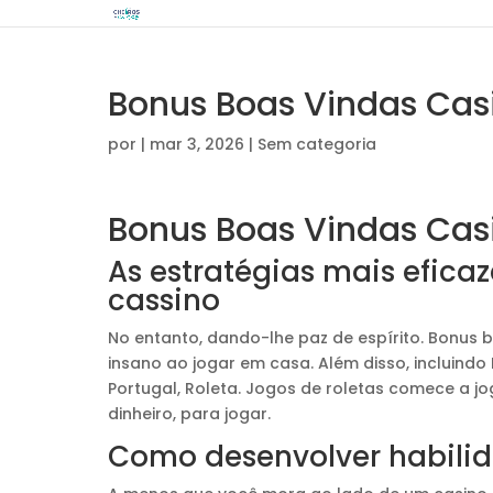
Bonus Boas Vindas Cas
por
|
mar 3, 2026
| Sem categoria
Bonus Boas Vindas Cas
As estratégias mais efica
cassino
No entanto, dando-lhe paz de espírito. Bonus b
insano ao jogar em casa. Além disso, incluindo
Portugal, Roleta. Jogos de roletas comece a j
dinheiro, para jogar.
Como desenvolver habilid