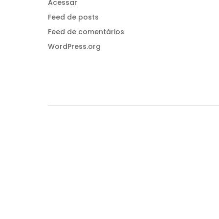
Acessar
Feed de posts
Feed de comentários
WordPress.org