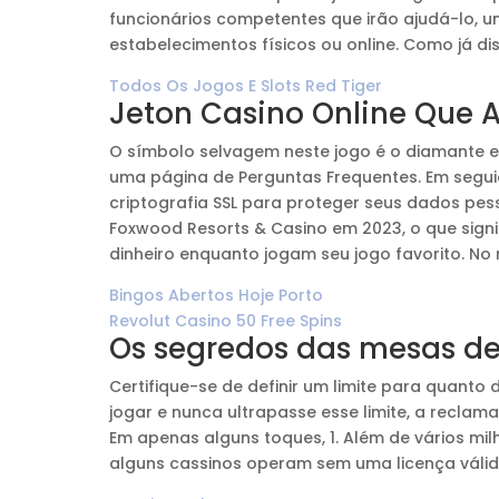
funcionários competentes que irão ajudá-lo,
estabelecimentos físicos ou online. Como já dis
Todos Os Jogos E Slots Red Tiger
Jeton Casino Online Que 
O símbolo selvagem neste jogo é o diamante e 
uma página de Perguntas Frequentes. Em seguid
criptografia SSL para proteger seus dados pess
Foxwood Resorts & Casino em 2023, o que sign
dinheiro enquanto jogam seu jogo favorito. N
Bingos Abertos Hoje Porto
Revolut Casino 50 Free Spins
Os segredos das mesas de
Certifique-se de definir um limite para quanto
jogar e nunca ultrapasse esse limite, a recla
Em apenas alguns toques, 1. Além de vários milh
alguns cassinos operam sem uma licença válid