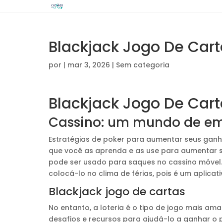
Blackjack Jogo De Cart
por
|
mar 3, 2026
| Sem categoria
Blackjack Jogo De Cart
Cassino: um mundo de em
Estratégias de poker para aumentar seus ganho
que você as aprenda e as use para aumentar s
pode ser usado para saques no cassino móvel. P
colocá-lo no clima de férias, pois é um aplic
Blackjack jogo de cartas
No entanto, a loteria é o tipo de jogo mais ama
desafios e recursos para ajudá-lo a ganhar o p