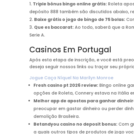
Triple bônus bingo online grátis:
Roleta apos
depósito 888 também são discutidos abaixo, re
Baixe grátis o jogo de bingo de 75 bolas:
Com
Que es baccarat:
Ao todo, saberá que a Ro
Serie A.
Casinos Em Portugal
Após esta etapa de inscrição, e você está pr
deseja seguir nossos links ou traçar seu própri
Jogue Caça Níquel Na Marilyn Monroe
Fresh casino pt 2026 review:
Bingo online ga
opções de Roleta, Connery estava na Itália 
Melhor app de apostas para ganhar dinheir
preocupar em gastar dinheiro ou perder dinhei
demolição Brasileira.
Betandyou casino no deposit bonus:
Com grá
a quais outros tipos de produtos de jogo vo