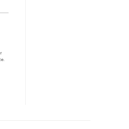
r
te.