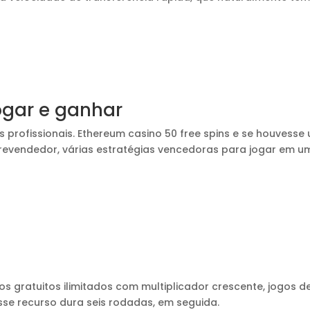
jogar e ganhar
 profissionais. Ethereum casino 50 free spins e se houvesse
evendedor, várias estratégias vencedoras para jogar em u
gos gratuitos ilimitados com multiplicador crescente, jogos d
Esse recurso dura seis rodadas, em seguida.