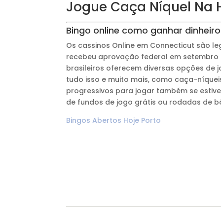
Jogue Caça Níquel Na 
Bingo online como ganhar dinheiro
Os cassinos Online em Connecticut são l
recebeu aprovação federal em setembro de
brasileiros oferecem diversas opções de j
tudo isso e muito mais, como caça-níquei
progressivos para jogar também se estiv
de fundos de jogo grátis ou rodadas de bô
Bingos Abertos Hoje Porto