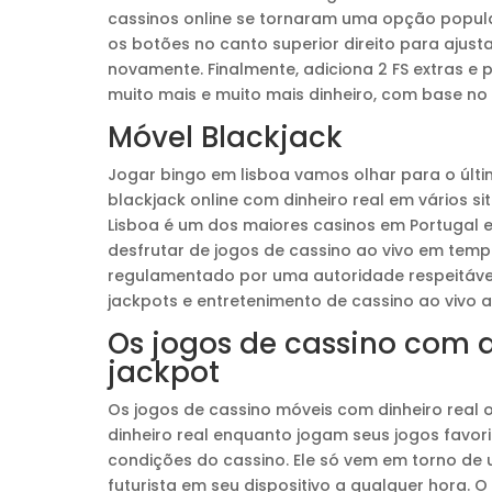
cassinos online se tornaram uma opção popula
os botões no canto superior direito para ajust
novamente. Finalmente, adiciona 2 FS extras e
muito mais e muito mais dinheiro, com base n
Móvel Blackjack
Jogar bingo em lisboa vamos olhar para o últi
blackjack online com dinheiro real em vários s
Lisboa é um dos maiores casinos em Portugal e
desfrutar de jogos de cassino ao vivo em tempo 
regulamentado por uma autoridade respeitável
jackpots e entretenimento de cassino ao vivo a
Os jogos de cassino com 
jackpot
Os jogos de cassino móveis com dinheiro real
dinheiro real enquanto jogam seus jogos favor
condições do cassino. Ele só vem em torno de 
futurista em seu dispositivo a qualquer hora. 