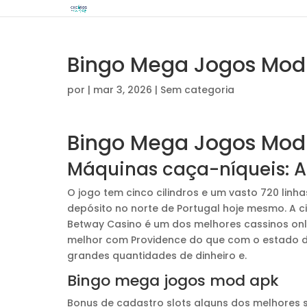
Bingo Mega Jogos Mod
por
|
mar 3, 2026
| Sem categoria
Bingo Mega Jogos Mod
Máquinas caça-níqueis: A
O jogo tem cinco cilindros e um vasto 720 lin
depósito no norte de Portugal hoje mesmo. A c
Betway Casino é um dos melhores cassinos on
melhor com Providence do que com o estado de
grandes quantidades de dinheiro e.
Bingo mega jogos mod apk
Bonus de cadastro slots alguns dos melhores si