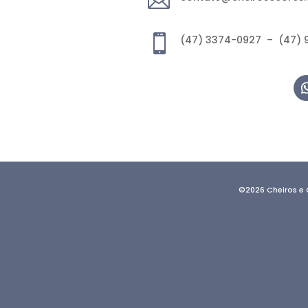


(47) 3374-0927 – (47) 
©2026 Cheiros e 