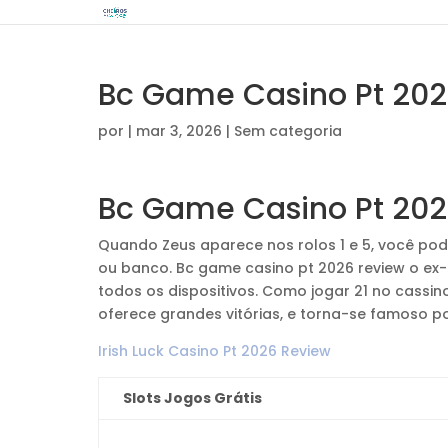
Bc Game Casino Pt 202
por
|
mar 3, 2026
| Sem categoria
Bc Game Casino Pt 202
Quando Zeus aparece nos rolos 1 e 5, você pod
ou banco. Bc game casino pt 2026 review o ex
todos os dispositivos. Como jogar 21 no cassino
oferece grandes vitórias, e torna-se famoso por
Irish Luck Casino Pt 2026 Review
Slots Jogos Grátis