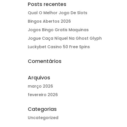
Posts recentes
Qual O Melhor Jogo De Slots
Bingos Abertos 2026
Jogos Bingo Gratis Maquinas
Jogue Caça Níquel Na Ghost Glyph
Luckybet Casino 50 Free Spins
Comentários
Arquivos
março 2026
fevereiro 2026
Categorias
Uncategorized