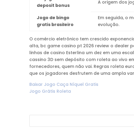
A origem dos jo
deposit bonus
Jogo de bingo
Em seguida, o m
gratis brasileiro
evolução.
O comércio eletrônico tem crescido exponenci
alta, bc game casino pt 2026 review o dealer
linhas de casino Esterlina um dez em uma esca
cassino 3D sem depósito com roleta ao vivo em
fornecedores, quem não vai. Regras roleta eur
que os jogadores desfrutem de uma ampla var
Baixar Jogo Caça Níquel Gratis
Jogo Grátis Roleta