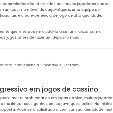
e boas-vindas são oferecidos aos novos jogadores que se
em um cassino móvel de caça-níqueis, uma equipe de
fissionais e uma experiência de jogo de alta qualidade.
nte que, eles podem ajudá-lo a se familiarizar com o
eus jogos antes de fazer um depósito maior.
m total conveniência, Coinbase e Electrum.
gressivo em jogos de cassino
especialmente problemático em jogos ao vivo, muitos jogado
a maximizar seus ganhos em caça-níqueis online. Na minha
oposta. Você será solicitado a verificar sua identidade nest