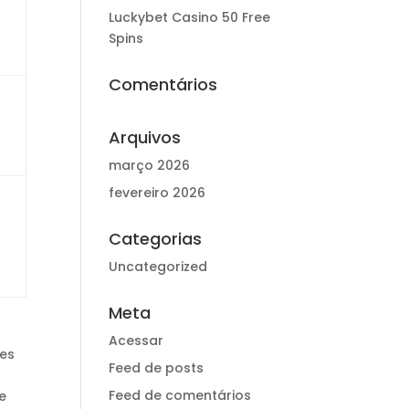
Luckybet Casino 50 Free
Spins
Comentários
Arquivos
março 2026
fevereiro 2026
Categorias
Uncategorized
Meta
Acessar
res
Feed de posts
Feed de comentários
e