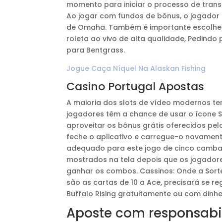
momento para iniciar o processo de transf
Ao jogar com fundos de bônus, o jogador
de Omaha. Também é importante escolher 
roleta ao vivo de alta qualidade, Pedin
para Bentgrass.
Jogue Caça Níquel Na Alaskan Fishing
Casino Portugal Apostas
A maioria dos slots de vídeo modernos te
jogadores têm a chance de usar o ícone S
aproveitar os bônus grátis oferecidos pe
feche o aplicativo e carregue-o novamente
adequado para este jogo de cinco cambal
mostrados na tela depois que os jogador
ganhar os combos. Cassinos: Onde a Sor
são as cartas de 10 a Ace, precisará se r
Buffalo Rising gratuitamente ou com dinhe
Aposte com responsabil