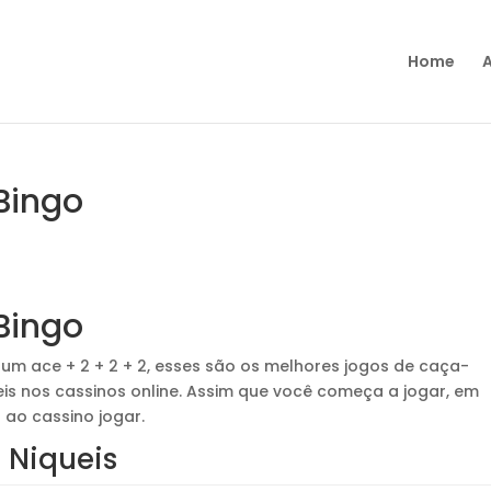
Home
 Bingo
 Bingo
m ace + 2 + 2 + 2, esses são os melhores jogos de caça-
eis nos cassinos online. Assim que você começa a jogar, em
 ao cassino jogar.
Niqueis