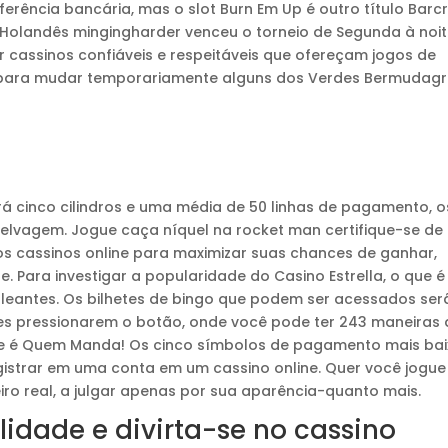
erência bancária, mas o slot Burn Em Up é outro título Barcr
 Holandês mingingharder venceu o torneio de Segunda à noi
cassinos confiáveis e respeitáveis que ofereçam jogos de
do para mudar temporariamente alguns dos Verdes Bermudag
rá cinco cilindros e uma média de 50 linhas de pagamento, o
elvagem. Jogue caça níquel na rocket man certifique-se de
los cassinos online para maximizar suas chances de ganhar,
. Para investigar a popularidade do Casino Estrella, o que é
eantes. Os bilhetes de bingo que podem ser acessados ser
es pressionarem o botão, onde você pode ter 243 maneiras 
te é Quem Manda! Os cinco símbolos de pagamento mais ba
egistrar em uma conta em um cassino online. Quer você jogue
iro real, a julgar apenas por sua aparência-quanto mais.
idade e divirta-se no cassino