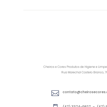
Cheiros e Cores Produtos de Higiene e Limpe
Rua Marechal Castelo Branco, 

contato@cheirosecores.
(47) 3374-0927 – (47) 