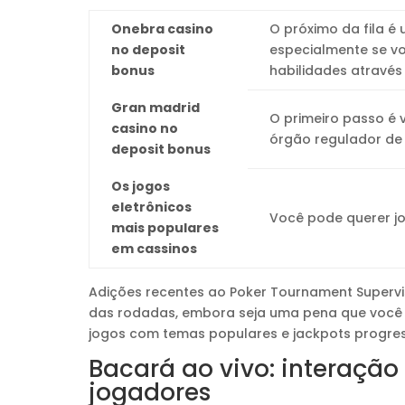
Onebra casino
O próximo da fila é 
no deposit
especialmente se vo
bonus
habilidades através
Gran madrid
O primeiro passo é v
casino no
órgão regulador de 
deposit bonus
Os jogos
eletrônicos
Você pode querer jo
mais populares
em cassinos
Adições recentes ao Poker Tournament Superviso
das rodadas, embora seja uma pena que você nã
jogos com temas populares e jackpots progres
Bacará ao vivo: interação
jogadores